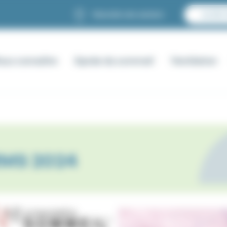
TROUVER UNE AGENCE
ACCÈS 
ous connaître
Apnée du sommeil
Ventilation
FRMS 2024