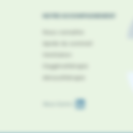
NOTRE ACCOMPAGNEMENT
Nous connaître
Apnée du sommeil
Ventilation
Oxygénothérapie
Aérosolthérapie
Nous Suivre: