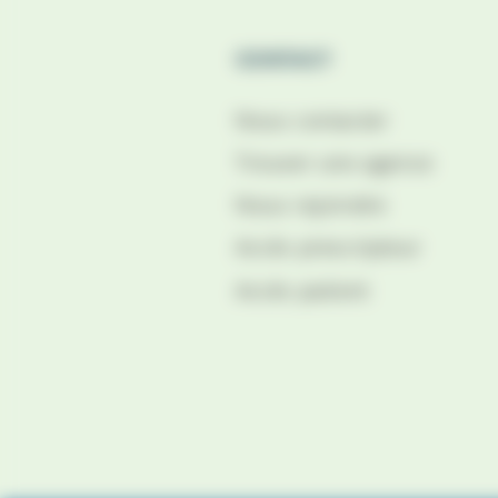
CONTACT
Nous contacter
Trouver une agence
Nous rejoindre
Accès prescripteur
Accès patient