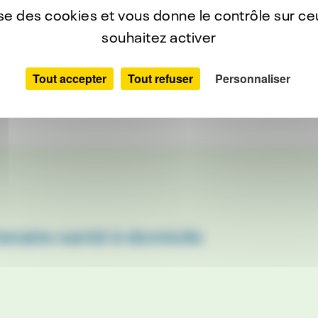
lise des cookies et vous donne le contrôle sur c
souhaitez activer
grès du sommeil #SFRMS2024 !
 à cet évènement incontournable autour de la th
Tout accepter
Tout refuser
Personnaliser
enaire santé à domicile