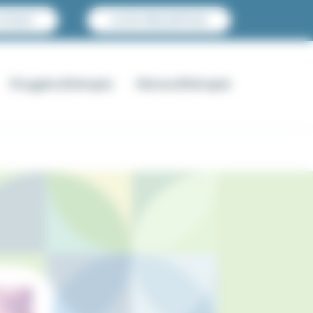
PATIENT
ACCÈS PRESCRIPTEUR
Oxygénothérapie
Aérosolthérapie